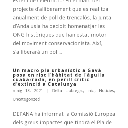
Estem de celebració! En el marc del
projecte d’alliberament que es realitza
anualment de poll de trencalòs, la Junta
d’Andalusia ha decidit homenatjar les
ONG històriques que han estat motor
del moviment conservacionista. Així,
s’alliberarà un poll...
Un macro pla urbanístic a Gavà
posa en risc l’hàbitat de l’àguila
cuabarrada, en perill crític
d’extinció a Catalunya
maig 13, 2021
|
Delta Llobregat
,
Inici
,
Notícies
,
Uncategorized
DEPANA ha informat la Comissió Europea
dels greus impactes que tindrà el Pla de