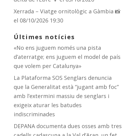
Xerrada – Viatge ornitològic a Gàmbia 📸
el 08/10/2026 19:30
Últimes notícies
«No ens juguem només una pista
d’aterratge; ens juguem el model de país
que volem per Catalunya»
La Plataforma SOS Senglars denuncia
que la Generalitat està “jugant amb foc”
amb l’extermini massiu de senglars i
exigeix aturar les batudes
indiscriminades
DEPANA documenta dues osses amb tres
cadells cadascuna a la Val d’Aran, un fet