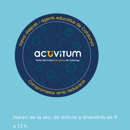
Horari de la seu: de dilluns a divendres de 9
a 13 h.