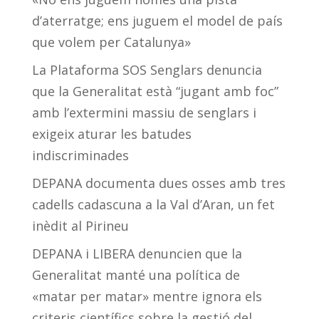
d’aterratge; ens juguem el model de país
que volem per Catalunya»
La Plataforma SOS Senglars denuncia
que la Generalitat està “jugant amb foc”
amb l’extermini massiu de senglars i
exigeix aturar les batudes
indiscriminades
DEPANA documenta dues osses amb tres
cadells cadascuna a la Val d’Aran, un fet
inèdit al Pirineu
DEPANA i LIBERA denuncien que la
Generalitat manté una política de
«matar per matar» mentre ignora els
criteris científics sobre la gestió del