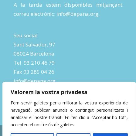
A la tarda estem disponibles mitjançant
correu electrònic:
info@depana.org
.
Seu social
Sant Salvador, 97
08024 Barcelona
Tel. 93 210 46 79
Fax 93 285 04 26
info@depana.org
Valorem la vostra privadesa
Fem servir galetes per a millorar la vostra experiència de
navegació, publicar anuncis o contingut personalitzats i
analitzar el nostre trànsit. En fer clic a "Acceptar-ho tot",
accepteu el nostre ús de galetes.
Designed by
InBeta Crafts
| Powered by