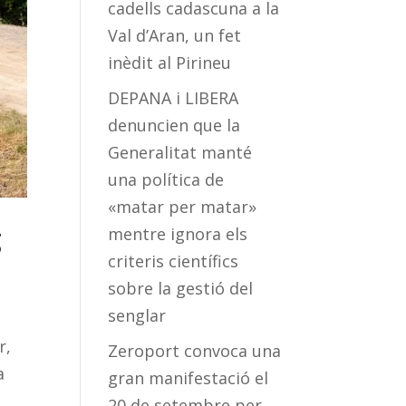
cadells cadascuna a la
Val d’Aran, un fet
inèdit al Pirineu
DEPANA i LIBERA
denuncien que la
Generalitat manté
una política de
«matar per matar»
g
mentre ignora els
criteris científics
sobre la gestió del
senglar
r,
Zeroport convoca una
a
gran manifestació el
20 de setembre per