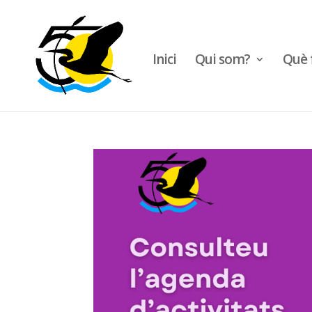
Inici
Qui som?
Què 