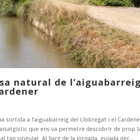
sa natural de l’aiguabarrei
Cardener
 sortida a l’aiguabarreig del Llobregat i el Cardene
paisatgístic que ens va permetre descobrir de prop l
l tan singular. Al llarg de la jornada, guiada per...