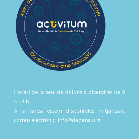
Horari de la seu: de dilluns a divendres de 9
a 13 h.
A la tarda estem disponibles mitjançant
correu electrònic:
info@depana.org
.