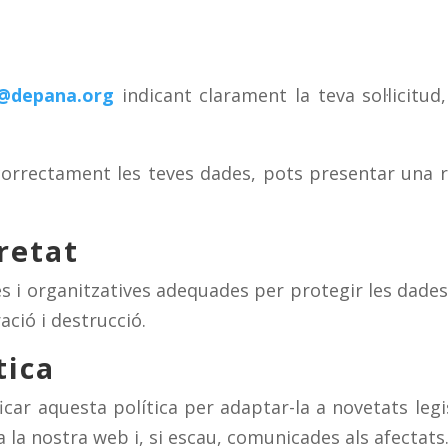
o@depana.org
indicant clarament la teva sol·licitu
correctament les teves dades, pots presentar una r
retat
 i organitzatives adequades per protegir les dades
ació i destrucció.
tica
ar aquesta política per adaptar-la a novetats legisl
 la nostra web i, si escau, comunicades als afectats