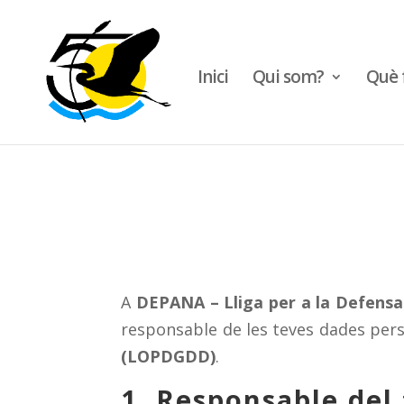
Inici
Qui som?
Què 
A
DEPANA – Lliga per a la Defensa
responsable de les teves dades per
(LOPDGDD)
.
1. Responsable del