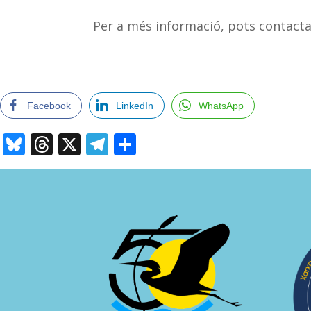
Per a més informació, pots contact
Facebook
LinkedIn
WhatsApp
Bluesky
Threads
X
Telegram
Comparteix