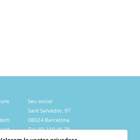
luns
Seu social
Sant Salvador, 97
tem
08024 Barcelona
ant
Tel. 93 210 46 79
ic:
Fax 93 285 04 26