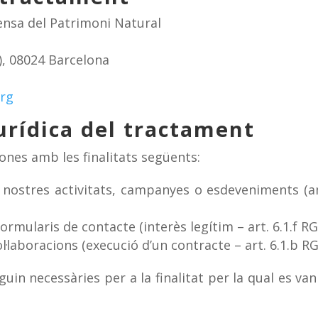
ensa del Patrimoni Natural
l), 08024 Barcelona
rg
jurídica del tractament
nes amb les finalitats següents:
 nostres activitats, campanyes o esdeveniments (a
formularis de contacte (interès legítim – art. 6.1.f R
ol·laboracions (execució d’un contracte – art. 6.1.b R
in necessàries per a la finalitat per la qual es van 