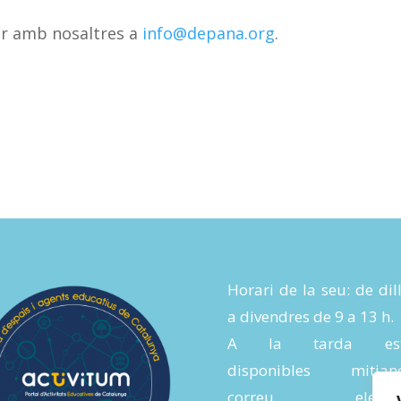
ar amb nosaltres a
info@depana.org
.
Horari de la seu: de dil
a divendres de 9 a 13 h.
A la tarda es
disponibles mitjanç
correu electròn