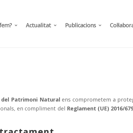
fem?
Actualitat
Publicacions
Col·labor
 del Patrimoni Natural
ens comprometem a protegir 
sonals, en compliment del
Reglament (UE) 2016/67
 tractament