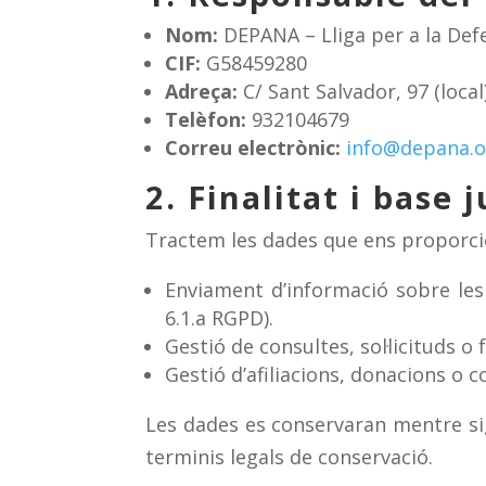
Nom:
DEPANA – Lliga per a la Def
CIF:
G58459280
Adreça:
C/ Sant Salvador, 97 (loca
Telèfon:
932104679
Correu electrònic:
info@depana.o
2. Finalitat i base 
Tractem les dades que ens proporcio
Enviament d’informació sobre les
6.1.a RGPD).
Gestió de consultes, sol·licituds o 
Gestió d’afiliacions, donacions o c
Les dades es conservaran mentre sigu
terminis legals de conservació.