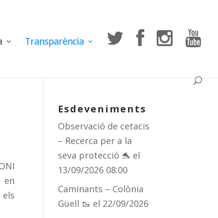
a
Transparència
Esdeveniments
Observació de cetacis
– Recerca per a la
seva protecció 🐬
el
ONI
13/09/2026 08:00
h
en
Caminants – Colònia
 els
Güell 🥾
el 22/09/2026