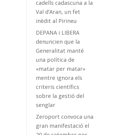
cadells cadascuna a la
Val d’Aran, un fet
inèdit al Pirineu
DEPANA i LIBERA
denuncien que la
Generalitat manté
una política de
«matar per matar»
mentre ignora els
criteris científics
sobre la gestió del
senglar
Zeroport convoca una
gran manifestació el
20 de setembre per