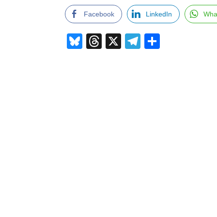
Facebook
LinkedIn
Wha
Bluesky
Threads
X
Telegram
Compar