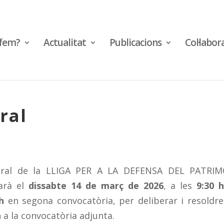
fem?
Actualitat
Publicacions
Col·labor
ral
eral de la LLIGA PER A LA DEFENSA DEL PATRIM
arà el
dissabte 14 de març de 2026
, a les
9:30 
h
en segona convocatòria, per deliberar i resoldre
 a la convocatòria adjunta.