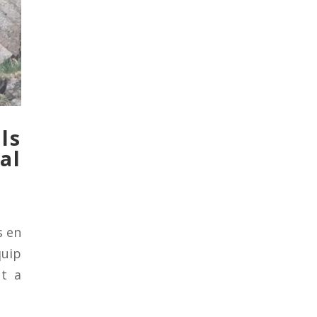
ls
al
s en
quip
ut a