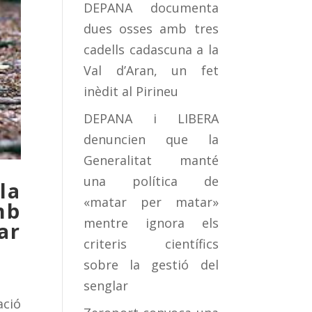
DEPANA documenta
dues osses amb tres
cadells cadascuna a la
Val d’Aran, un fet
inèdit al Pirineu
DEPANA i LIBERA
denuncien que la
Generalitat manté
una política de
la
«matar per matar»
mb
mentre ignora els
ar
criteris científics
sobre la gestió del
senglar
ació