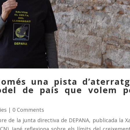
més una pista d’aterratg
del de país que volem p
ies
| 0 Comments
re de la junta directiva de DEPANA, publicada la X
N). Jané reflexiona sobre els límits del creixement