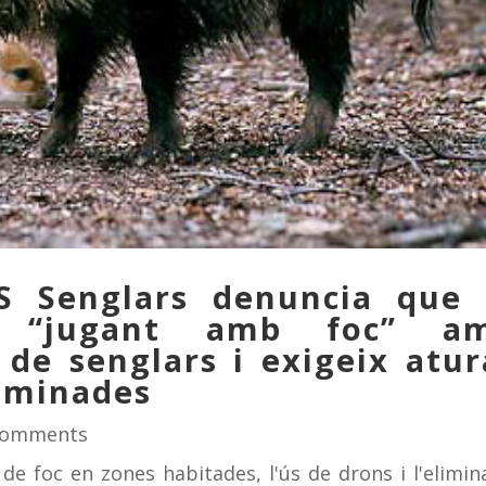
S Senglars denuncia que 
tà “jugant amb foc” a
 de senglars i exigeix atur
riminades
Comments
 foc en zones habitades, l'ús de drons i l'elimin