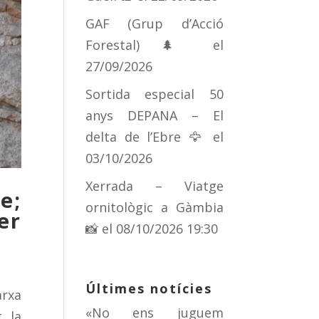
GAF (Grup d’Acció
Forestal) 🌲
el
27/09/2026
Sortida especial 50
anys DEPANA – El
delta de l’Ebre 🦅
el
03/10/2026
Xerrada – Viatge
e;
ornitològic a Gàmbia
er
📸
el 08/10/2026 19:30
Últimes notícies
arxa
«No ens juguem
, la