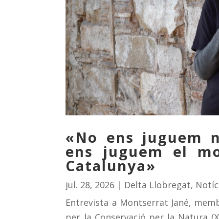
«No ens juguem no
ens juguem el mo
Catalunya»
jul. 28, 2026
|
Delta Llobregat
,
Notíc
Entrevista a Montserrat Jané, memb
per la Conservació per la Natura (XC