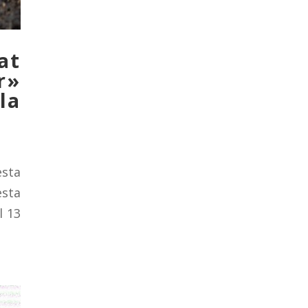
at
r»
la
esta
esta
l 13