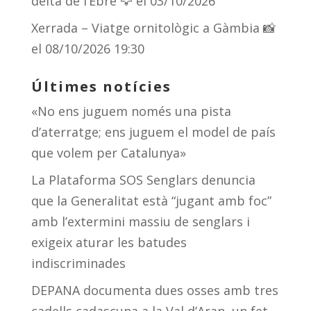
delta de l’Ebre 🦅
el 03/10/2026
Xerrada – Viatge ornitològic a Gàmbia 📸
el 08/10/2026 19:30
Últimes notícies
«No ens juguem només una pista
d’aterratge; ens juguem el model de país
que volem per Catalunya»
La Plataforma SOS Senglars denuncia
que la Generalitat està “jugant amb foc”
amb l’extermini massiu de senglars i
exigeix aturar les batudes
indiscriminades
DEPANA documenta dues osses amb tres