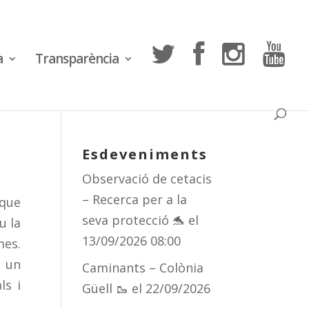
a
Transparència
Esdeveniments
Observació de cetacis
– Recerca per a la
 que
seva protecció 🐬
el
u la
13/09/2026 08:00
mes.
n un
Caminants – Colònia
ls i
Güell 🥾
el 22/09/2026