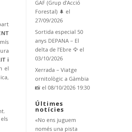
GAF (Grup d’Acció
Forestal) 🌲
el
27/09/2026
art
Sortida especial 50
ENT
anys DEPANA – El
omís
delta de l’Ebre 🦅
el
tura
03/10/2026
IT i
n el
Xerrada – Viatge
ica,
ornitològic a Gàmbia
📸
el 08/10/2026 19:30
Últimes
notícies
nt.
 els
«No ens juguem
només una pista