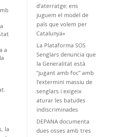
d’aterratge; ens
 amb
juguem el model de
país que volem per
la
Catalunya»
stat
La Plataforma SOS
a a
Senglars denuncia que
la
la Generalitat està
“jugant amb foc” amb
l’extermini massiu de
at.
senglars i exigeix
aturar les batudes
indiscriminades
DEPANA documenta
, la
dues osses amb tres