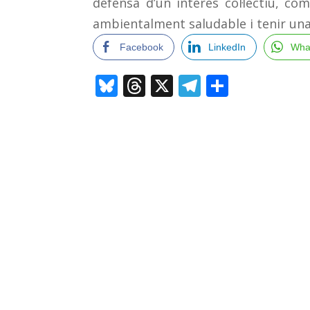
defensa d’un interès col·lectiu, co
ambientalment saludable i tenir una 
Facebook
LinkedIn
Wha
Bluesky
Threads
X
Telegram
Compar