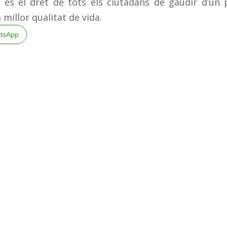
m és el dret de tots els ciutadans de gaudir d’un 
millor qualitat de vida.
tsApp
teix