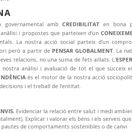
ANA
no governamental amb
CREDIBILITAT
en bona p
anàlisi i propostes que parteixen d’un
CONEIXEM
entals. La nostra acció social parteix d’un compr
tori però a partir de
PENSAR GLOBALMENT
. La na
ves relacions, no una suma de fets aïllats. L’
ESPER
 nostra anàlisi i avaluació de tot el que succeix e
ENDÈNCIA
és el motor de la nostra acció sociopolít
decisions i el treball de l’entitat.
NVIS.
Evidenciar la relació entre salut i medi ambie
alment). Explicar i valorar els béns i els serveis que
 pautes de comportaments sostenibles o de canvi