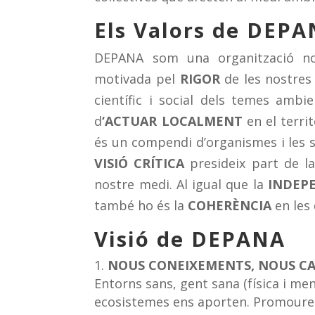
Els Valors de DEP
DEPANA som una organització 
motivada pel
RIGOR
de les nostres 
científic i social dels temes ambi
d
‘ACTUAR LOCALMENT
en el terri
és un compendi d’organismes i les se
VISIÓ CRÍTICA
presideix part de la
nostre medi. Al igual que la
INDEP
també ho és la
COHERÈNCIA
en les 
Visió de DEPANA
NOUS CONEIXEMENTS, NOUS CA
Entorns sans, gent sana (física i ment
ecosistemes ens aporten. Promoure