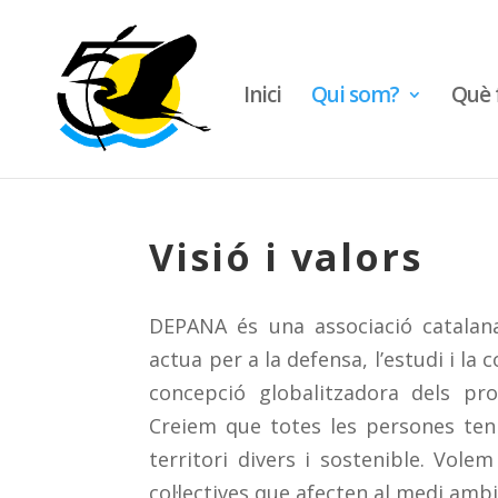
Inici
Qui som?
Què 
Visió i valors
DEPANA és una associació catalan
actua per a la defensa, l’estudi i l
concepció globalitzadora dels pr
Creiem que totes les persones teni
territori divers i sostenible. Volem
col·lectives que afecten al medi ambi