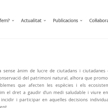
fem?
Actualitat
Publicacions
Col·labor
a sense ànim de lucre de ciutadans i ciutadanes
a conservació del patrimoni natural, alhora que promo
oblemes que afecten les espècies i els ecosiste
m el dret a gaudir d’un medi saludable i viure e
 incidir i participar en aquelles decisions individua
ent.