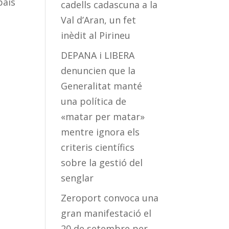
país
cadells cadascuna a la
Val d’Aran, un fet
inèdit al Pirineu
DEPANA i LIBERA
denuncien que la
Generalitat manté
una política de
«matar per matar»
mentre ignora els
criteris científics
sobre la gestió del
senglar
Zeroport convoca una
gran manifestació el
20 de setembre per