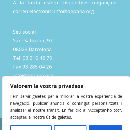
A la tarda estem disponibles mitjançant
correu electrònic:
info@depana.org
.
Seu social
Sant Salvador, 97
08024 Barcelona
Tel. 93 210 46 79
Fax 93 285 04 26
info@depana.org
Valorem la vostra privadesa
Fem servir galetes per a millorar la vostra experiència de
navegació, publicar anuncis o contingut personalitzats i
analitzar el nostre trànsit. En fer clic a "Acceptar-ho tot",
accepteu el nostre ús de galetes.
Designed by
InBeta Crafts
| Powered by