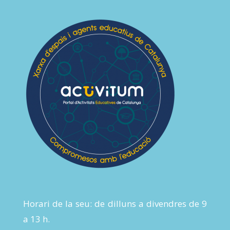
Horari de la seu: de dilluns a divendres de 9
a 13 h.