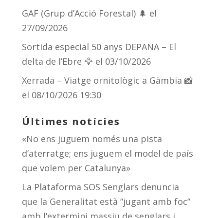
GAF (Grup d’Acció Forestal) 🌲
el
27/09/2026
Sortida especial 50 anys DEPANA – El
delta de l’Ebre 🦅
el 03/10/2026
Xerrada – Viatge ornitològic a Gàmbia 📸
el 08/10/2026 19:30
Últimes notícies
«No ens juguem només una pista
d’aterratge; ens juguem el model de país
que volem per Catalunya»
La Plataforma SOS Senglars denuncia
que la Generalitat està “jugant amb foc”
amb l’extermini massiu de senglars i