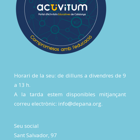
Horari de la seu: de dilluns a divendres de 9
a 13 h.
A la tarda estem disponibles mitjançant
correu electrònic:
info@depana.org
.
Seu social
Sant Salvador, 97