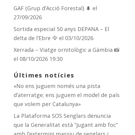
GAF (Grup d’Acció Forestal) 🌲
el
27/09/2026
Sortida especial 50 anys DEPANA – El
delta de l’Ebre 🦅
el 03/10/2026
Xerrada – Viatge ornitològic a Gàmbia 📸
el 08/10/2026 19:30
Últimes notícies
«No ens juguem només una pista
d’aterratge; ens juguem el model de país
que volem per Catalunya»
La Plataforma SOS Senglars denuncia
que la Generalitat està “jugant amb foc”
amb l’extermini massiu de senglars i