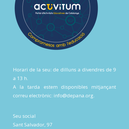
Horari de la seu: de dilluns a divendres de 9
a 13 h.
A la tarda estem disponibles mitjançant
correu electrònic:
info@depana.org
.
Seu social
Sant Salvador, 97