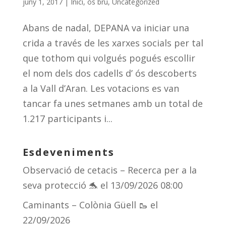
juny 1, 2017
|
Inici
,
ós bru
,
Uncategorized
Abans de nadal, DEPANA va iniciar una
crida a través de les xarxes socials per tal
que tothom qui volgués pogués escollir
el nom dels dos cadells d’ ós descoberts
a la Vall d’Aran. Les votacions es van
tancar fa unes setmanes amb un total de
1.217 participants i...
Esdeveniments
Observació de cetacis – Recerca per a la
seva protecció 🐬
el 13/09/2026 08:00
Caminants – Colònia Güell 🥾
el
22/09/2026