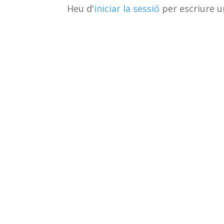
Heu d'
iniciar la sessió
per escriure u
ix