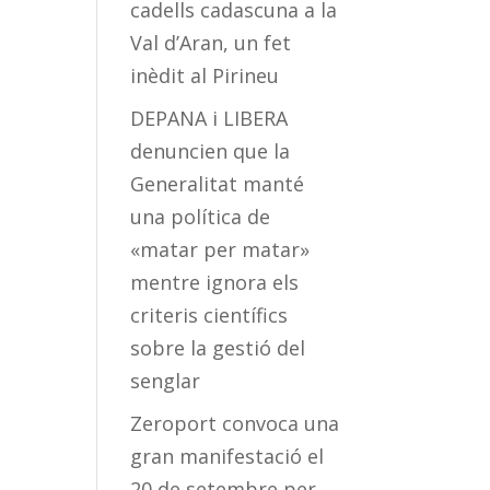
cadells cadascuna a la
Val d’Aran, un fet
inèdit al Pirineu
DEPANA i LIBERA
denuncien que la
Generalitat manté
una política de
«matar per matar»
mentre ignora els
criteris científics
sobre la gestió del
senglar
Zeroport convoca una
gran manifestació el
20 de setembre per