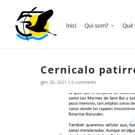
Inici
Qui som?
Què 
Cernicalo patirr
gen. 26, 2021
|
0 comments