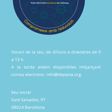
Horari de la seu: de dilluns a divendres de 9
a 13 h.
A la tarda estem disponibles mitjançant
correu electrònic:
info@depana.org
.
Seu social
Sant Salvador, 97
08024 Barcelona