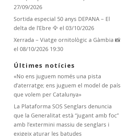
27/09/2026
Sortida especial 50 anys DEPANA – El
delta de l’Ebre 🦅
el 03/10/2026
Xerrada – Viatge ornitològic a Gàmbia 📸
el 08/10/2026 19:30
Últimes notícies
«No ens juguem només una pista
d’aterratge; ens juguem el model de país
que volem per Catalunya»
La Plataforma SOS Senglars denuncia
que la Generalitat està “jugant amb foc”
amb l’extermini massiu de senglars i
exigeix aturar les batudes