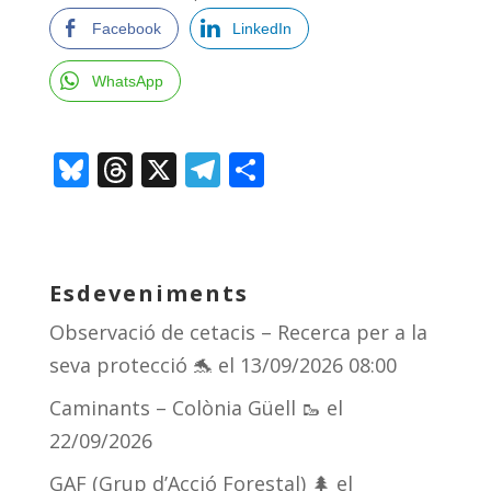
Facebook
LinkedIn
WhatsApp
Bl
T
X
T
C
u
h
el
o
e
re
e
m
sk
a
gr
p
Esdeveniments
y
d
a
ar
Observació de cetacis – Recerca per a la
s
m
te
seva protecció 🐬
el 13/09/2026 08:00
ix
Caminants – Colònia Güell 🥾
el
22/09/2026
GAF (Grup d’Acció Forestal) 🌲
el