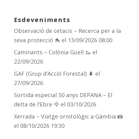
e
re
e
m
sk
a
gr
p
Esdeveniments
y
d
a
ar
Observació de cetacis – Recerca per a la
s
m
te
seva protecció 🐬
el 13/09/2026 08:00
ix
Caminants – Colònia Güell 🥾
el
22/09/2026
GAF (Grup d’Acció Forestal) 🌲
el
27/09/2026
Sortida especial 50 anys DEPANA – El
delta de l’Ebre 🦅
el 03/10/2026
Xerrada – Viatge ornitològic a Gàmbia 📸
el 08/10/2026 19:30