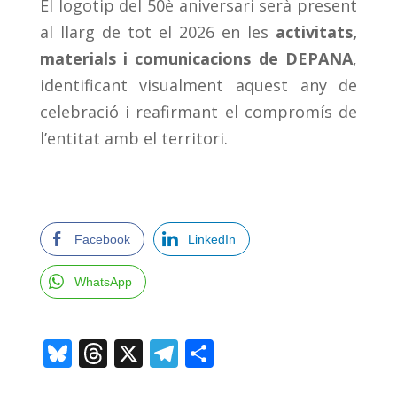
El logotip del 50è aniversari serà present
al llarg de tot el 2026 en les
activitats,
materials i comunicacions de DEPANA
,
identificant visualment aquest any de
celebració i reafirmant el compromís de
l’entitat amb el territori.
Facebook
LinkedIn
WhatsApp
Bl
T
X
T
C
u
h
el
o