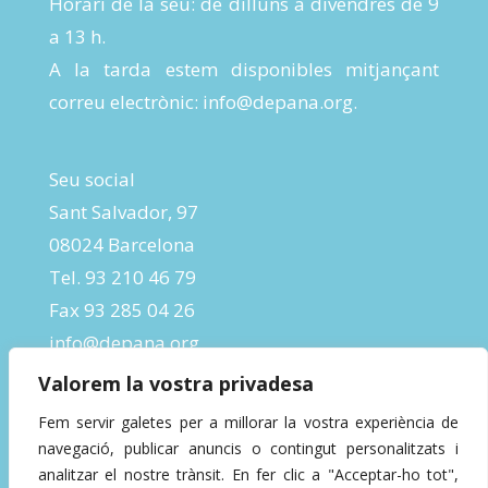
Horari de la seu: de dilluns a divendres de 9
a 13 h.
A la tarda estem disponibles mitjançant
correu electrònic:
info@depana.org
.
Seu social
Sant Salvador, 97
08024 Barcelona
Tel. 93 210 46 79
Fax 93 285 04 26
info@depana.org
Valorem la vostra privadesa
Fem servir galetes per a millorar la vostra experiència de
navegació, publicar anuncis o contingut personalitzats i
analitzar el nostre trànsit. En fer clic a "Acceptar-ho tot",