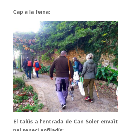
Cap a la feina:
El talús a l’entrada de Can Soler envaït
pel seneci enfiladís: