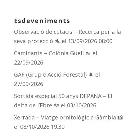
e
re
e
m
sk
a
gr
p
Esdeveniments
y
d
a
ar
Observació de cetacis – Recerca per a la
s
m
te
seva protecció 🐬
el 13/09/2026 08:00
ix
Caminants – Colònia Güell 🥾
el
22/09/2026
GAF (Grup d’Acció Forestal) 🌲
el
27/09/2026
Sortida especial 50 anys DEPANA – El
delta de l’Ebre 🦅
el 03/10/2026
Xerrada – Viatge ornitològic a Gàmbia 📸
el 08/10/2026 19:30