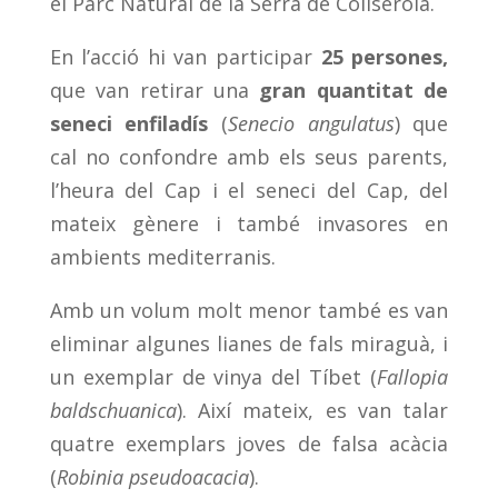
el Parc Natural de la Serra de Collserola.
En l’acció hi van participar
25 persones,
que van retirar una
gran quantitat de
seneci enfiladís
(
Senecio angulatus
) que
cal no confondre amb els seus parents,
l’heura del Cap i el seneci del Cap, del
mateix gènere i també invasores en
ambients mediterranis.
Amb un volum molt menor també es van
eliminar algunes lianes de fals miraguà, i
un exemplar de vinya del Tíbet (
Fallopia
baldschuanica
). Així mateix, es van talar
quatre exemplars joves de falsa acàcia
(
Robinia pseudoacacia
).