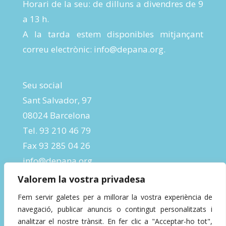
Horari de la seu: de dilluns a divendres de 9
a 13 h.
A la tarda estem disponibles mitjançant
correu electrònic:
info@depana.org
.
Seu social
Sant Salvador, 97
08024 Barcelona
Tel. 93 210 46 79
Fax 93 285 04 26
info@depana.org
Valorem la vostra privadesa
Fem servir galetes per a millorar la vostra experiència de
navegació, publicar anuncis o contingut personalitzats i
analitzar el nostre trànsit. En fer clic a "Acceptar-ho tot",