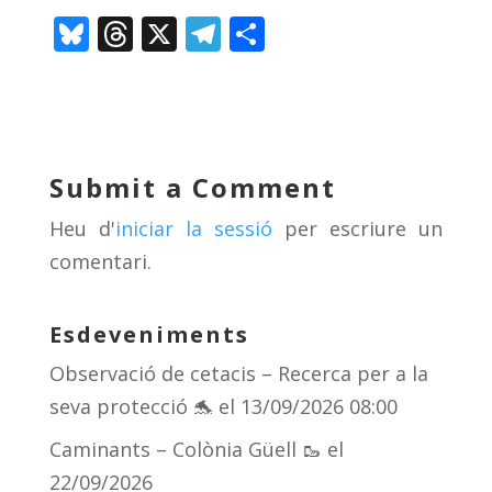
Bl
T
X
T
C
u
h
el
o
e
re
e
m
sk
a
gr
p
y
d
a
ar
Submit a Comment
s
m
te
Heu d'
iniciar la sessió
per escriure un
ix
comentari.
Esdeveniments
Observació de cetacis – Recerca per a la
seva protecció 🐬
el 13/09/2026 08:00
Caminants – Colònia Güell 🥾
el
22/09/2026