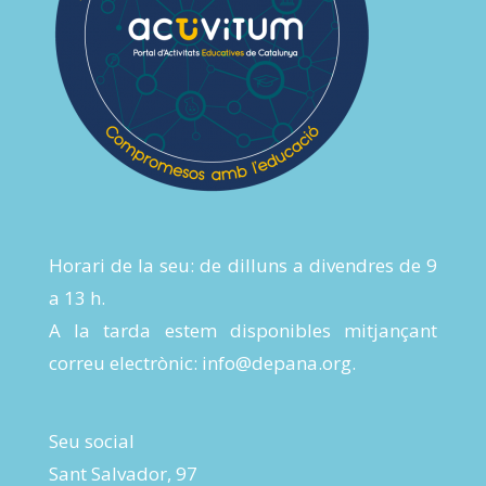
Horari de la seu: de dilluns a divendres de 9
a 13 h.
A la tarda estem disponibles mitjançant
correu electrònic:
info@depana.org
.
Seu social
Sant Salvador, 97