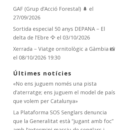
GAF (Grup d’Acció Forestal) 🌲
el
27/09/2026
Sortida especial 50 anys DEPANA – El
delta de l’Ebre 🦅
el 03/10/2026
Xerrada – Viatge ornitològic a Gàmbia 📸
el 08/10/2026 19:30
Últimes notícies
«No ens juguem només una pista
d’aterratge; ens juguem el model de país
que volem per Catalunya»
La Plataforma SOS Senglars denuncia
que la Generalitat està “jugant amb foc”
amb l’extermini massiu de senglars i