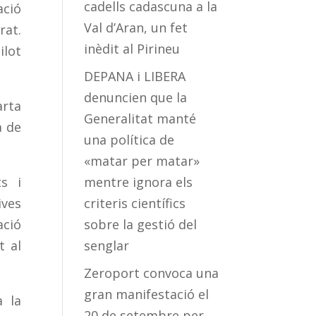
cadells cadascuna a la
ació
Val d’Aran, un fet
rat.
inèdit al Pirineu
ilot
DEPANA i LIBERA
denuncien que la
arta
Generalitat manté
a de
una política de
«matar per matar»
s i
mentre ignora els
ives
criteris científics
ació
sobre la gestió del
t al
senglar
Zeroport convoca una
gran manifestació el
a la
20 de setembre per