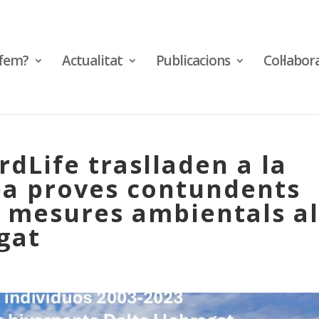
fem?
Actualitat
Publicacions
Col·labor
dLife traslladen a la
ea proves contundents
s mesures ambientals a
gat