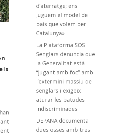
d’aterratge; ens
juguem el model de
país que volem per
Catalunya»
La Plataforma SOS
Senglars denuncia que
en
la Generalitat està
l
els
“jugant amb foc” amb
l’extermini massiu de
senglars i exigeix
aturar les batudes
indiscriminades
 han
DEPANA documenta
mant
dues osses amb tres
ment