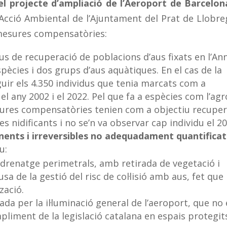
l projecte d’ampliació de l’Aeroport de Barcelon
Acció Ambiental de l’Ajuntament del Prat de Llobre
mesures compensatòries:
us de recuperació de poblacions d’aus fixats en l’An
pècies i dos grups d’aus aquàtiques. En el cas de la
guir els 4.350 individus que tenia marcats com a
el any 2002 i el 2022. Pel que fa a espècies com l’agr
esures compensatòries tenien com a objectiu recupe
 nidificants i no se’n va observar cap individu el 20
nents i irreversibles no adequadament quantificat
u:
de drenatge perimetrals, amb retirada de vegetació i
a de la gestió del risc de col·lisió amb aus, fet que
zació.
a per la il·luminació general de l’aeroport, que no 
pliment de la legislació catalana en espais protegit