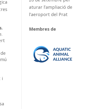
gica
aturar l’ampliació de
tres
l’aeroport del Prat
s.
Membres de
e.
ert
 de
comú
 i
usa