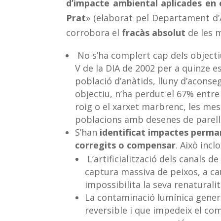
d’impacte ambiental aplicades en e
Prat
» (elaborat pel Departament d’
corrobora el
fracàs absolut
de les 
No s’ha complert cap dels objecti
V de la DIA de 2002 per a quinze es
població d’anàtids, lluny d’aconse
objectiu, n’ha perdut el 67% entre 
roig o el xarxet marbrenc, les m
poblacions amb desenes de parelles
S’han
identificat impactes perma
corregits o compensar
. Això inclo
L’artificialització dels canals 
captura massiva de peixos, a caus
impossibilita la seva renaturalit
La contaminació lumínica generad
reversible i que impedeix el com