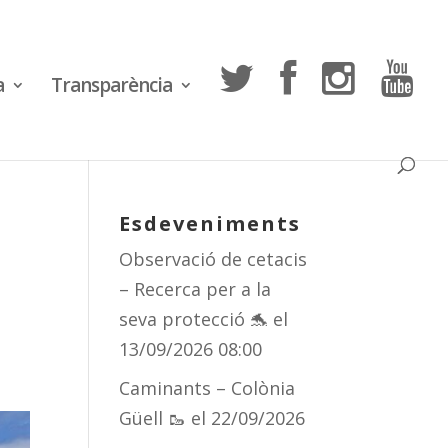
a
Transparència
Esdeveniments
Observació de cetacis
l
– Recerca per a la
seva protecció 🐬
el
13/09/2026 08:00
Caminants – Colònia
Güell 🥾
el 22/09/2026