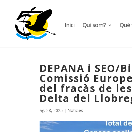
Inici
Qui som?
Què 
DEPANA i SEO/Bir
Comissió Europ
del fracàs de le
Delta del Llobre
ag. 28, 2025
|
Notícies