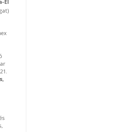
a-El
gat)
nex
ó
rar
21.
s,
és
s,