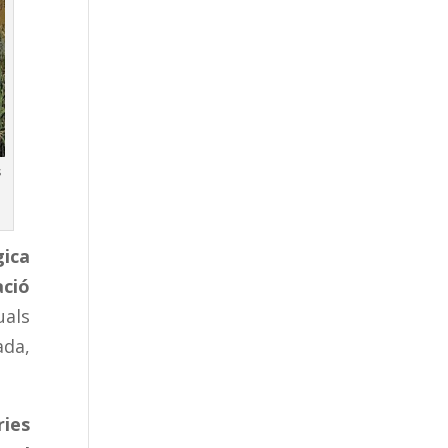
s
gica
ació
uals
da,
ries