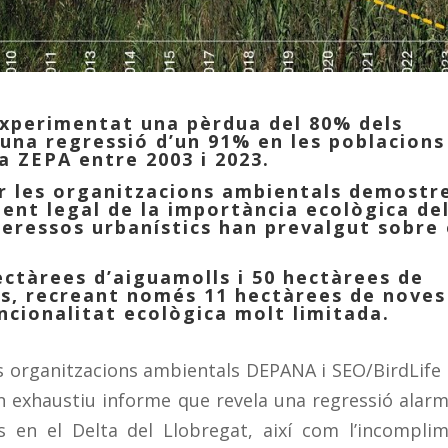
experimentat una pèrdua del 80% dels
 una regressió d’un 91% en les poblacions
a ZEPA entre 2003 i 2023.
er les organitzacions ambientals demostr
ent legal de la importància ecològica de
teressos urbanístics han prevalgut sobre 
ectàrees d’aiguamolls i 50 hectàrees de
es, recreant només 11 hectàrees de noves
cionalitat ecològica molt limitada.
s organitzacions ambientals DEPANA i SEO/BirdLife
un exhaustiu informe que revela una regressió alar
s en el Delta del Llobregat, així com l’incompli