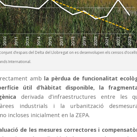
 conjunt d’espais del Delta del Llobregat on es desenvolupen els censos d’ocell
ands International.
 directament amb
la pèrdua de funcionalitat ecolò
rfície útil d’hàbitat disponible, la fragment
gènica
derivada d’infraestructures entre les q
àrees industrials i la urbanització desmesura
o incloses inicialment en la ZEPA.
valuació de les mesures correctores i compensatò