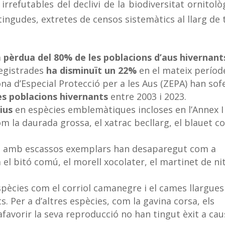
refutables del declivi de la biodiversitat ornitolò
tingudes, extretes de censos sistemàtics al llarg de 
a
pèrdua del 80% de les poblacions d’aus hivernant
registrades
ha disminuït un 22%
en el mateix períod
na d’Especial Protecció per a les Aus (ZEPA) han sof
es poblacions hivernants
entre 2003 i 2023.
ius
en espècies emblemàtiques incloses en l’Annex I
com la daurada grossa, el xatrac becllarg, el blauet 
n amb escassos exemplars han desaparegut com a
el bitó comú, el morell xocolater, el martinet de nit
pècies com el corriol camanegre i el cames llargues
. Per a d’altres espècies, com la gavina corsa, els
afavorir la seva reproducció no han tingut èxit a ca