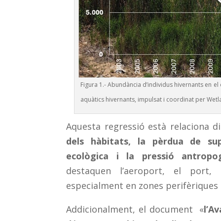
Figura 1.- Abundància d’individus hivernants en el
aquàtics hivernants, impulsat i coordinat per Wetl
Aquesta regressió està relaciona
dels hàbitats, la pèrdua de supe
ecològica i la pressió antropo
destaquen l’aeroport, el port, 
especialment en zones perifèriques n
Addicionalment, el document «
l’A