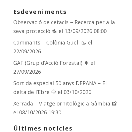
sk
a
gr
p
Esdeveniments
y
d
a
ar
Observació de cetacis – Recerca per a la
s
m
te
seva protecció 🐬
el 13/09/2026 08:00
ix
Caminants – Colònia Güell 🥾
el
22/09/2026
GAF (Grup d’Acció Forestal) 🌲
el
27/09/2026
Sortida especial 50 anys DEPANA – El
delta de l’Ebre 🦅
el 03/10/2026
Xerrada – Viatge ornitològic a Gàmbia 📸
el 08/10/2026 19:30
Últimes notícies