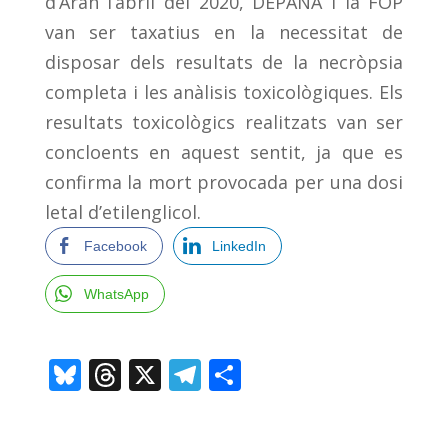
d’Aran l’abril del 2020, DEPANA i la FOP
van ser taxatius en la necessitat de
disposar dels resultats de la necròpsia
completa i les anàlisis toxicològiques. Els
resultats toxicològics realitzats van ser
concloents en aquest sentit, ja que es
confirma la mort provocada per una dosi
letal d’etilenglicol.
Facebook
LinkedIn
WhatsApp
Bl
T
X
T
C
u
h
el
o
e
re
e
m