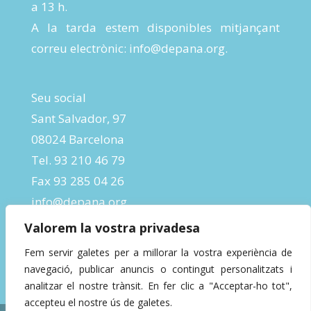
a 13 h.
A la tarda estem disponibles mitjançant
correu electrònic:
info@depana.org
.
Seu social
Sant Salvador, 97
08024 Barcelona
Tel. 93 210 46 79
Fax 93 285 04 26
info@depana.org
Valorem la vostra privadesa
Fem servir galetes per a millorar la vostra experiència de
navegació, publicar anuncis o contingut personalitzats i
analitzar el nostre trànsit. En fer clic a "Acceptar-ho tot",
accepteu el nostre ús de galetes.