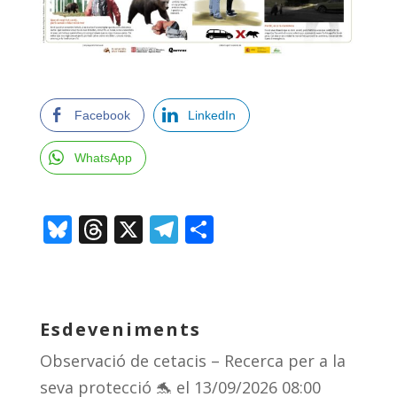
Facebook
LinkedIn
WhatsApp
Bl
T
X
T
C
u
h
el
o
e
re
e
m
sk
a
gr
p
Esdeveniments
y
d
a
ar
Observació de cetacis – Recerca per a la
s
m
te
seva protecció 🐬
el 13/09/2026 08:00