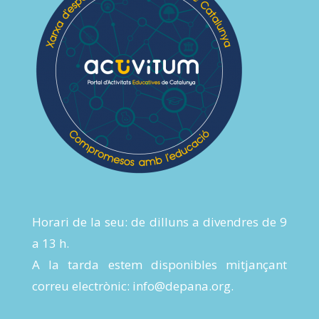
Horari de la seu: de dilluns a divendres de 9
a 13 h.
A la tarda estem disponibles mitjançant
correu electrònic:
info@depana.org
.