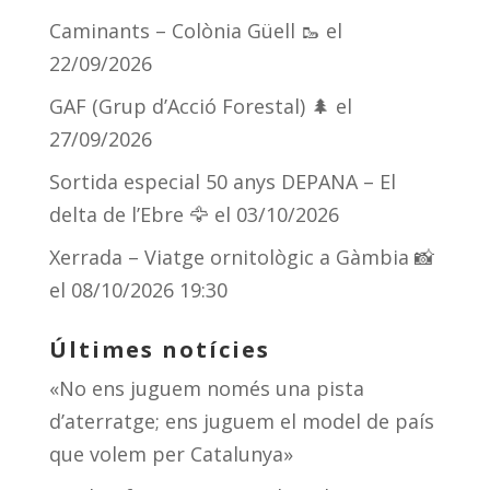
ix
Caminants – Colònia Güell 🥾
el
22/09/2026
GAF (Grup d’Acció Forestal) 🌲
el
27/09/2026
Sortida especial 50 anys DEPANA – El
delta de l’Ebre 🦅
el 03/10/2026
Xerrada – Viatge ornitològic a Gàmbia 📸
el 08/10/2026 19:30
Últimes notícies
«No ens juguem només una pista
d’aterratge; ens juguem el model de país
que volem per Catalunya»