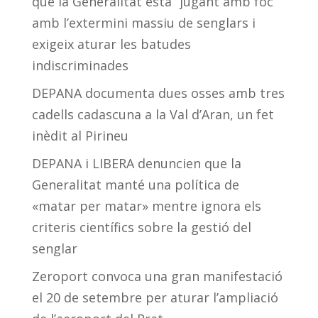
que la Generalitat està “jugant amb foc”
amb l’extermini massiu de senglars i
exigeix aturar les batudes
indiscriminades
DEPANA documenta dues osses amb tres
cadells cadascuna a la Val d’Aran, un fet
inèdit al Pirineu
DEPANA i LIBERA denuncien que la
Generalitat manté una política de
«matar per matar» mentre ignora els
criteris científics sobre la gestió del
senglar
Zeroport convoca una gran manifestació
el 20 de setembre per aturar l’ampliació