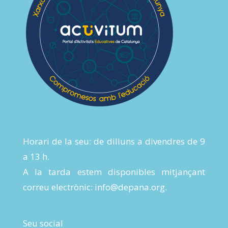
Horari de la seu: de dilluns a divendres de 9
a 13 h.
A la tarda estem disponibles mitjançant
correu electrònic:
info@depana.org
.
Seu social