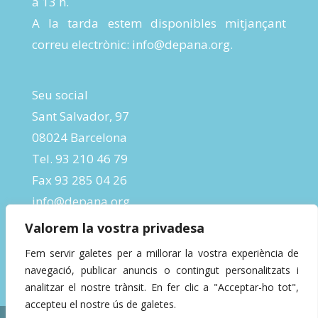
a 13 h.
A la tarda estem disponibles mitjançant
correu electrònic:
info@depana.org
.
Seu social
Sant Salvador, 97
08024 Barcelona
Tel. 93 210 46 79
Fax 93 285 04 26
info@depana.org
Valorem la vostra privadesa
Fem servir galetes per a millorar la vostra experiència de
navegació, publicar anuncis o contingut personalitzats i
analitzar el nostre trànsit. En fer clic a "Acceptar-ho tot",
accepteu el nostre ús de galetes.