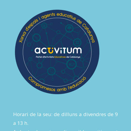
Horari de la seu: de dilluns a divendres de 9
a 13 h.