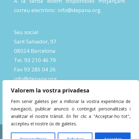
A la tarda estem disponibles mitjançant
correu electrònic:
info@depana.org
.
Seu social
Sant Salvador, 97
08024 Barcelona
Tel. 93 210 46 79
Fax 93 285 04 26
info@depana.org
Valorem la vostra privadesa
Fem servir galetes per a millorar la vostra experiència de
navegació, publicar anuncis o contingut personalitzats i
analitzar el nostre trànsit. En fer clic a "Acceptar-ho tot",
accepteu el nostre ús de galetes.
Designed by
InBeta Crafts
| Powered by