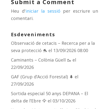
Submit a Comment
s
m
te
Heu d'
iniciar la sessió
per escriure un
ix
comentari.
Esdeveniments
Observació de cetacis – Recerca per a la
seva protecció 🐬
el 13/09/2026 08:00
Caminants – Colònia Güell 🥾
el
22/09/2026
GAF (Grup d’Acció Forestal) 🌲
el
27/09/2026
Sortida especial 50 anys DEPANA – El
delta de l’Ebre 🦅
el 03/10/2026