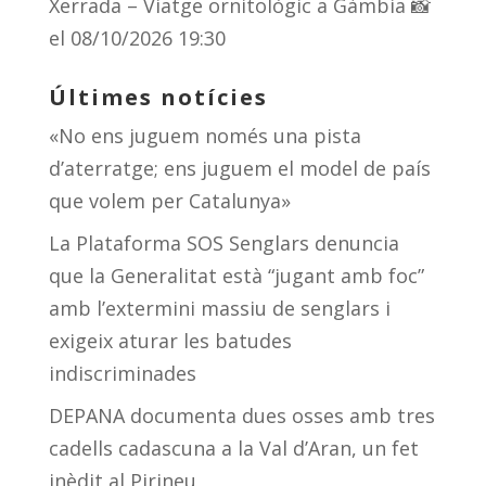
Xerrada – Viatge ornitològic a Gàmbia 📸
el 08/10/2026 19:30
Últimes notícies
«No ens juguem només una pista
d’aterratge; ens juguem el model de país
que volem per Catalunya»
La Plataforma SOS Senglars denuncia
que la Generalitat està “jugant amb foc”
amb l’extermini massiu de senglars i
exigeix aturar les batudes
indiscriminades
DEPANA documenta dues osses amb tres
cadells cadascuna a la Val d’Aran, un fet
inèdit al Pirineu