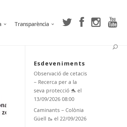
a
Transparència
Esdeveniments
Observació de cetacis
– Recerca per a la
seva protecció 🐬
el
13/09/2026 08:00
Caminants – Colònia
Güell 🥾
el 22/09/2026