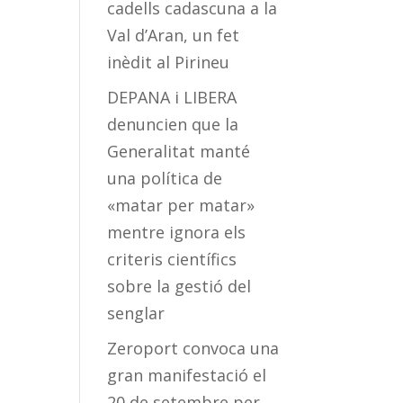
cadells cadascuna a la
Val d’Aran, un fet
inèdit al Pirineu
DEPANA i LIBERA
denuncien que la
Generalitat manté
una política de
«matar per matar»
mentre ignora els
criteris científics
sobre la gestió del
senglar
Zeroport convoca una
gran manifestació el
20 de setembre per