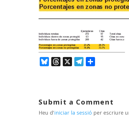
Bl
T
X
T
C
u
h
el
o
e
re
e
m
sk
a
gr
p
y
d
a
ar
Submit a Comment
s
m
te
Heu d'
iniciar la sessió
per escriure u
ix