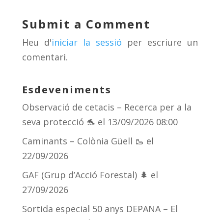
sk
a
gr
p
y
d
a
ar
Submit a Comment
s
m
te
Heu d'
iniciar la sessió
per escriure un
ix
comentari.
Esdeveniments
Observació de cetacis – Recerca per a la
seva protecció 🐬
el 13/09/2026 08:00
Caminants – Colònia Güell 🥾
el
22/09/2026
GAF (Grup d’Acció Forestal) 🌲
el
27/09/2026
Sortida especial 50 anys DEPANA – El