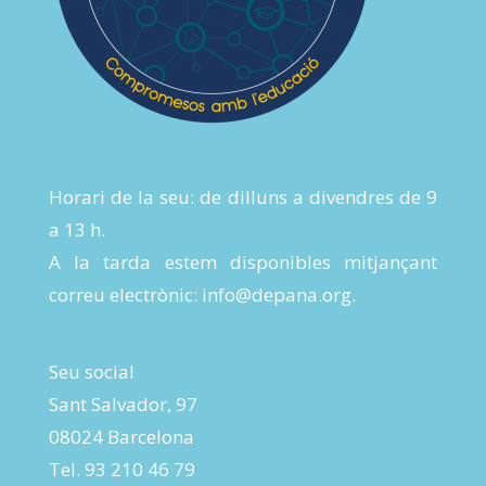
Horari de la seu: de dilluns a divendres de 9
a 13 h.
A la tarda estem disponibles mitjançant
correu electrònic:
info@depana.org
.
Seu social
Sant Salvador, 97
08024 Barcelona
Tel. 93 210 46 79