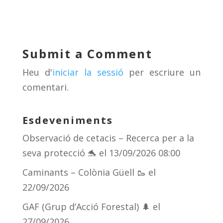
e
re
e
m
sk
a
gr
p
y
d
a
ar
Submit a Comment
s
m
te
Heu d'
iniciar la sessió
per escriure un
ix
comentari.
Esdeveniments
Observació de cetacis – Recerca per a la
seva protecció 🐬
el 13/09/2026 08:00
Caminants – Colònia Güell 🥾
el
22/09/2026
GAF (Grup d’Acció Forestal) 🌲
el
27/09/2026