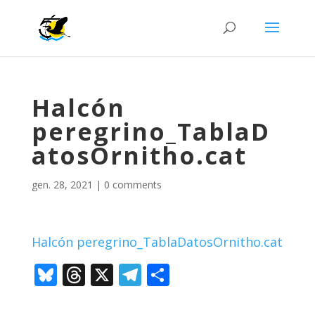
Halcón
peregrino_TablaD
atosOrnitho.cat
gen. 28, 2021
|
0 comments
Halcón peregrino_TablaDatosOrnitho.cat
Bl
T
X
T
C
u
h
el
o