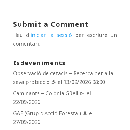
e
re
e
m
sk
a
gr
p
y
d
a
ar
Submit a Comment
s
m
te
Heu d'
iniciar la sessió
per escriure un
ix
comentari.
Esdeveniments
Observació de cetacis – Recerca per a la
seva protecció 🐬
el 13/09/2026 08:00
Caminants – Colònia Güell 🥾
el
22/09/2026
GAF (Grup d’Acció Forestal) 🌲
el
27/09/2026