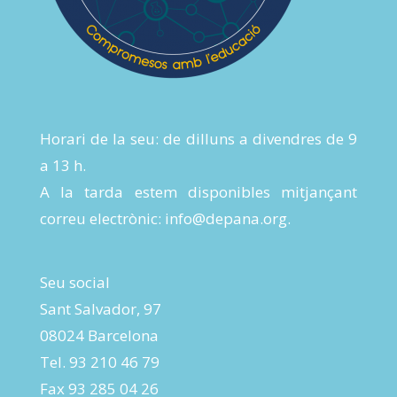
Horari de la seu: de dilluns a divendres de 9
a 13 h.
A la tarda estem disponibles mitjançant
correu electrònic:
info@depana.org
.
Seu social
Sant Salvador, 97
08024 Barcelona
Tel. 93 210 46 79
Fax 93 285 04 26