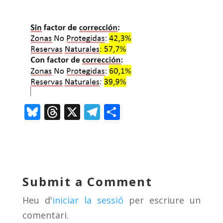
Bl
T
X
T
C
u
h
el
o
e
re
e
m
sk
a
gr
p
y
d
a
ar
Submit a Comment
s
m
te
Heu d'
iniciar la sessió
per escriure un
ix
comentari.