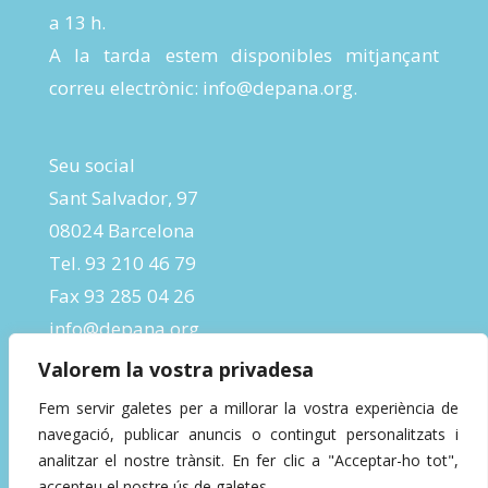
a 13 h.
A la tarda estem disponibles mitjançant
correu electrònic:
info@depana.org
.
Seu social
Sant Salvador, 97
08024 Barcelona
Tel. 93 210 46 79
Fax 93 285 04 26
info@depana.org
Valorem la vostra privadesa
Fem servir galetes per a millorar la vostra experiència de
navegació, publicar anuncis o contingut personalitzats i
analitzar el nostre trànsit. En fer clic a "Acceptar-ho tot",
accepteu el nostre ús de galetes.