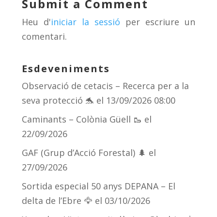
Submit a Comment
s
m
te
Heu d'
iniciar la sessió
per escriure un
ix
comentari.
Esdeveniments
Observació de cetacis – Recerca per a la
seva protecció 🐬
el 13/09/2026 08:00
Caminants – Colònia Güell 🥾
el
22/09/2026
GAF (Grup d’Acció Forestal) 🌲
el
27/09/2026
Sortida especial 50 anys DEPANA – El
delta de l’Ebre 🦅
el 03/10/2026