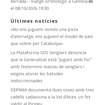
Xerrada – Viatge ornitològic a Gàmbia 📸
el 08/10/2026 19:30
Últimes notícies
«No ens juguem només una pista
d’aterratge; ens juguem el model de país
que volem per Catalunya»
La Plataforma SOS Senglars denuncia
que la Generalitat està “jugant amb foc”
amb l’extermini massiu de senglars i
exigeix aturar les batudes
indiscriminades
DEPANA documenta dues osses amb tres
cadells cadascuna a la Val d’Aran, un fet
inèdit al Pirineu