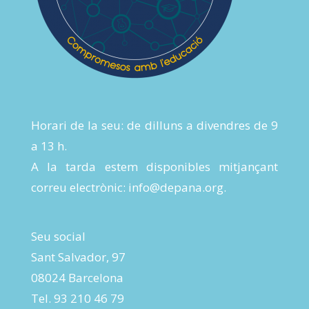
Horari de la seu: de dilluns a divendres de 9
a 13 h.
A la tarda estem disponibles mitjançant
correu electrònic:
info@depana.org
.
Seu social
Sant Salvador, 97
08024 Barcelona
Tel. 93 210 46 79