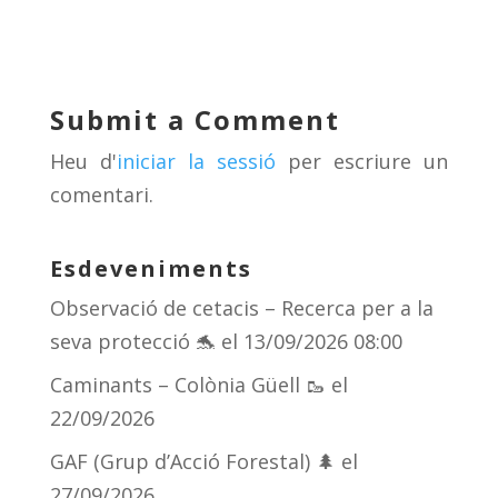
e
re
e
m
sk
a
gr
p
y
d
a
ar
Submit a Comment
s
m
te
Heu d'
iniciar la sessió
per escriure un
ix
comentari.
Esdeveniments
Observació de cetacis – Recerca per a la
seva protecció 🐬
el 13/09/2026 08:00
Caminants – Colònia Güell 🥾
el
22/09/2026
GAF (Grup d’Acció Forestal) 🌲
el
27/09/2026