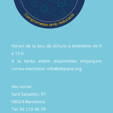
Horari de la seu: de dilluns a divendres de 9
a 13 h.
A la tarda estem disponibles mitjançant
correu electrònic:
info@depana.org
.
Seu social
Sant Salvador, 97
08024 Barcelona
Tel. 93 210 46 79