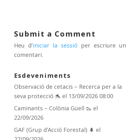
e
re
e
m
sk
a
gr
p
y
d
a
ar
Submit a Comment
s
m
te
Heu d'
iniciar la sessió
per escriure un
ix
comentari.
Esdeveniments
Observació de cetacis – Recerca per a la
seva protecció 🐬
el 13/09/2026 08:00
Caminants – Colònia Güell 🥾
el
22/09/2026
GAF (Grup d’Acció Forestal) 🌲
el
27/09/2026