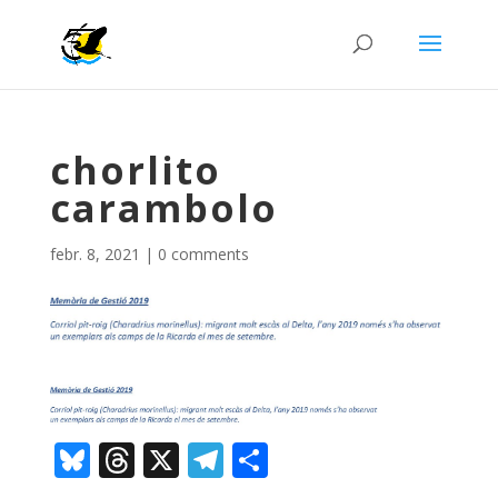
chorlito
carambolo
febr. 8, 2021
|
0 comments
Bl
T
X
T
C
u
h
el
o