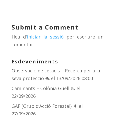
e
re
e
m
sk
a
gr
p
y
d
a
ar
Submit a Comment
s
m
te
Heu d'
iniciar la sessió
per escriure un
ix
comentari.
Esdeveniments
Observació de cetacis – Recerca per a la
seva protecció 🐬
el 13/09/2026 08:00
Caminants – Colònia Güell 🥾
el
22/09/2026
GAF (Grup d’Acció Forestal) 🌲
el
27/09/2026