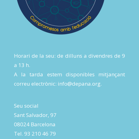
Horari de la seu: de dilluns a divendres de 9
a 13 h.
A la tarda estem disponibles mitjançant
correu electrònic:
info@depana.org
.
Seu social
Sant Salvador, 97
08024 Barcelona
Tel. 93 210 46 79