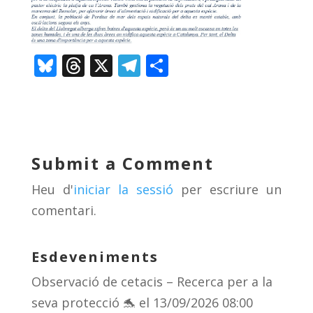
Bl
T
X
T
C
u
h
el
o
e
re
e
m
sk
a
gr
p
y
d
a
ar
Submit a Comment
s
m
te
Heu d'
iniciar la sessió
per escriure un
ix
comentari.
Esdeveniments
Observació de cetacis – Recerca per a la
seva protecció 🐬
el 13/09/2026 08:00