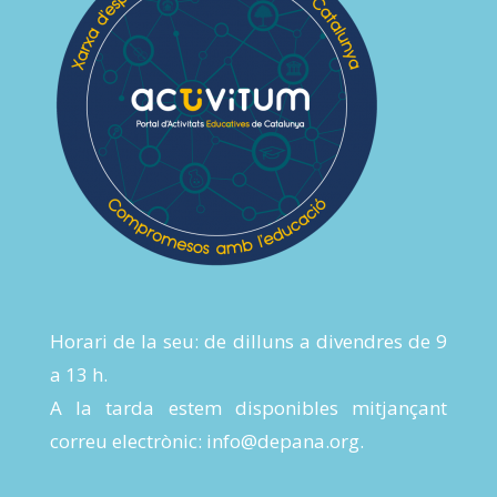
Horari de la seu: de dilluns a divendres de 9
a 13 h.
A la tarda estem disponibles mitjançant
correu electrònic:
info@depana.org
.