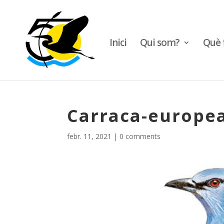
Inici
Qui som?
Què 
Carraca-europea
febr. 11, 2021
|
0 comments