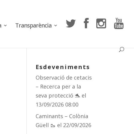
a
Transparència
Esdeveniments
Observació de cetacis
– Recerca per a la
seva protecció 🐬
el
13/09/2026 08:00
Caminants – Colònia
Güell 🥾
el 22/09/2026