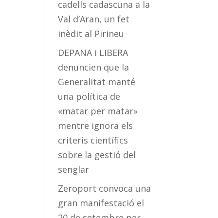
cadells cadascuna a la
Val d’Aran, un fet
inèdit al Pirineu
DEPANA i LIBERA
denuncien que la
Generalitat manté
una política de
«matar per matar»
mentre ignora els
criteris científics
sobre la gestió del
senglar
Zeroport convoca una
gran manifestació el
20 de setembre per