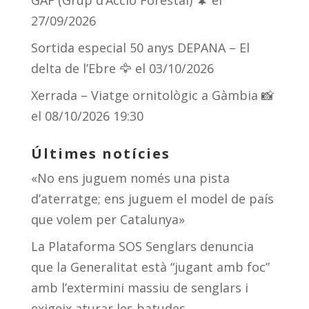
GAF (Grup d’Acció Forestal) 🌲
el
27/09/2026
Sortida especial 50 anys DEPANA – El
delta de l’Ebre 🦅
el 03/10/2026
Xerrada – Viatge ornitològic a Gàmbia 📸
el 08/10/2026 19:30
Últimes notícies
«No ens juguem només una pista
d’aterratge; ens juguem el model de país
que volem per Catalunya»
La Plataforma SOS Senglars denuncia
que la Generalitat està “jugant amb foc”
amb l’extermini massiu de senglars i
exigeix aturar les batudes