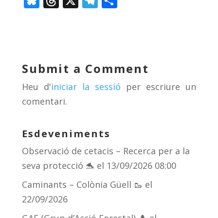
Bl
T
X
T
C
u
h
el
o
e
re
e
m
sk
a
gr
p
y
d
a
ar
Submit a Comment
s
m
te
Heu d'
iniciar la sessió
per escriure un
ix
comentari.
Esdeveniments
Observació de cetacis – Recerca per a la
seva protecció 🐬
el 13/09/2026 08:00
Caminants – Colònia Güell 🥾
el
22/09/2026