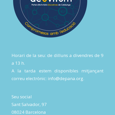
Horari de la seu: de dilluns a divendres de 9
a 13 h.
A la tarda estem disponibles mitjançant
correu electrònic:
info@depana.org
.
Seu social
Sant Salvador, 97
08024 Barcelona