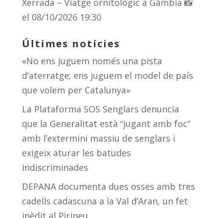
Xerrada – Viatge ornitològic a Gàmbia 📸
el 08/10/2026 19:30
Últimes notícies
«No ens juguem només una pista
d’aterratge; ens juguem el model de país
que volem per Catalunya»
La Plataforma SOS Senglars denuncia
que la Generalitat està “jugant amb foc”
amb l’extermini massiu de senglars i
exigeix aturar les batudes
indiscriminades
DEPANA documenta dues osses amb tres
cadells cadascuna a la Val d’Aran, un fet
inèdit al Pirineu