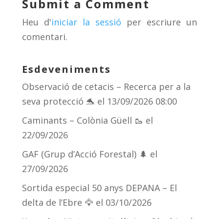
Submit a Comment
s
m
te
Heu d'
iniciar la sessió
per escriure un
ix
comentari.
Esdeveniments
Observació de cetacis – Recerca per a la
seva protecció 🐬
el 13/09/2026 08:00
Caminants – Colònia Güell 🥾
el
22/09/2026
GAF (Grup d’Acció Forestal) 🌲
el
27/09/2026
Sortida especial 50 anys DEPANA – El
delta de l’Ebre 🦅
el 03/10/2026