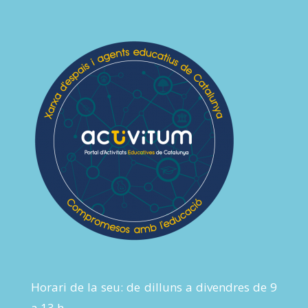
Horari de la seu: de dilluns a divendres de 9
a 13 h.