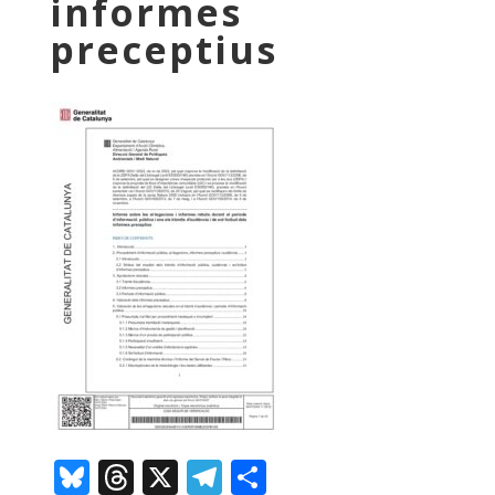
informes
preceptius
Bluesky
Threads
X
Telegram
Comparteix