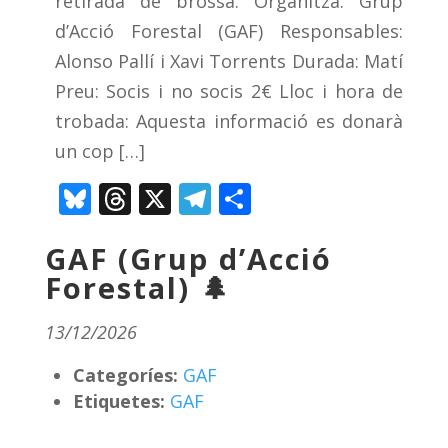
retirada de brossa. Organitza: Grup
d’Acció Forestal (GAF) Responsables:
Alonso Pallí i Xavi Torrents Durada: Matí
Preu: Socis i no socis 2€ Lloc i hora de
trobada: Aquesta informació es donarà
un cop […]
Bluesky
Threads
X
Telegram
Comparteix
GAF (Grup d’Acció
Forestal) 🌲
13/12/2026
Categoríes:
GAF
Etiquetes:
GAF