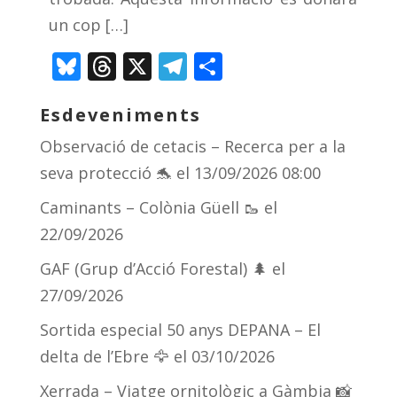
un cop […]
Bluesky
Threads
X
Telegram
Comparteix
Esdeveniments
Observació de cetacis – Recerca per a la
seva protecció 🐬
el 13/09/2026 08:00
Caminants – Colònia Güell 🥾
el
22/09/2026
GAF (Grup d’Acció Forestal) 🌲
el
27/09/2026
Sortida especial 50 anys DEPANA – El
delta de l’Ebre 🦅
el 03/10/2026
Xerrada – Viatge ornitològic a Gàmbia 📸