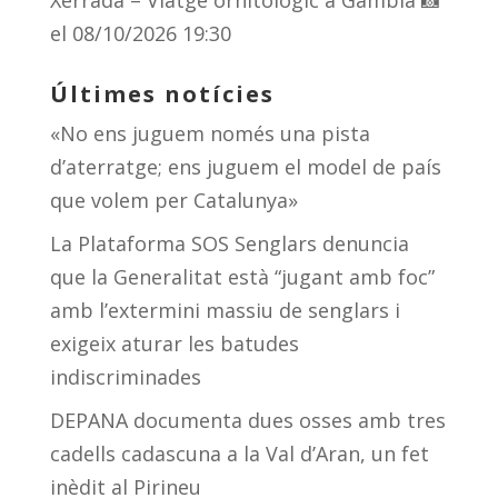
Xerrada – Viatge ornitològic a Gàmbia 📸
el 08/10/2026 19:30
Últimes notícies
«No ens juguem només una pista
d’aterratge; ens juguem el model de país
que volem per Catalunya»
La Plataforma SOS Senglars denuncia
que la Generalitat està “jugant amb foc”
amb l’extermini massiu de senglars i
exigeix aturar les batudes
indiscriminades
DEPANA documenta dues osses amb tres
cadells cadascuna a la Val d’Aran, un fet
inèdit al Pirineu