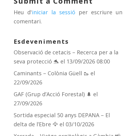
Submit a Comment
s
m
te
Heu d'
iniciar la sessió
per escriure un
ix
comentari.
Esdeveniments
Observació de cetacis – Recerca per a la
seva protecció 🐬
el 13/09/2026 08:00
Caminants – Colònia Güell 🥾
el
22/09/2026
GAF (Grup d’Acció Forestal) 🌲
el
27/09/2026
Sortida especial 50 anys DEPANA – El
delta de l’Ebre 🦅
el 03/10/2026