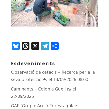
Bl
T
X
T
C
u
h
el
o
e
re
e
m
Esdeveniments
sk
a
gr
p
Observació de cetacis – Recerca per a la
y
d
a
ar
seva protecció 🐬
el 13/09/2026 08:00
s
m
te
Caminants – Colònia Güell 🥾
el
ix
22/09/2026
GAF (Grup d’Acció Forestal) 🌲
el