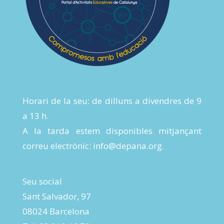
Horari de la seu: de dilluns a divendres de 9
a 13 h.
A la tarda estem disponibles mitjançant
correu electrònic:
info@depana.org
.
Seu social
Sant Salvador, 97
08024 Barcelona