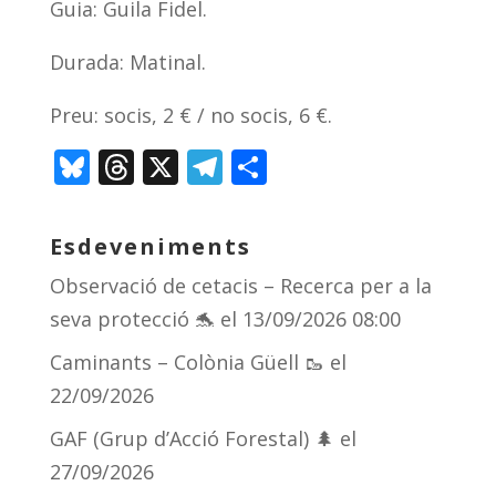
Guia: Guila Fidel.
Durada: Matinal.
Preu: socis, 2 € / no socis, 6 €.
Bl
T
X
T
C
u
h
el
o
e
re
e
m
Esdeveniments
sk
a
gr
p
Observació de cetacis – Recerca per a la
y
d
a
ar
seva protecció 🐬
el 13/09/2026 08:00
s
m
te
Caminants – Colònia Güell 🥾
el
ix
22/09/2026
GAF (Grup d’Acció Forestal) 🌲
el
27/09/2026