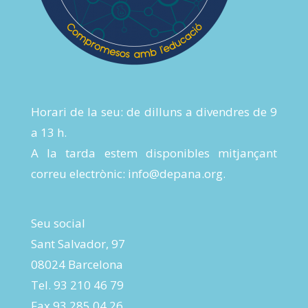
Horari de la seu: de dilluns a divendres de 9
a 13 h.
A la tarda estem disponibles mitjançant
correu electrònic:
info@depana.org
.
Seu social
Sant Salvador, 97
08024 Barcelona
Tel. 93 210 46 79
Fax 93 285 04 26