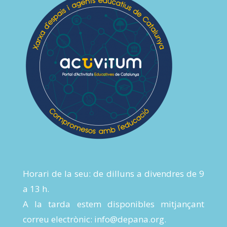
Horari de la seu: de dilluns a divendres de 9
a 13 h.
A la tarda estem disponibles mitjançant
correu electrònic:
info@depana.org
.