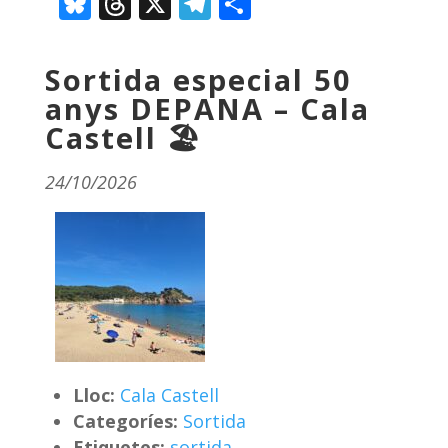
Bluesky
Threads
X
Telegram
Comparteix
Sortida especial 50
anys DEPANA – Cala
Castell 🏖️
24/10/2026
Lloc:
Cala Castell
Categoríes:
Sortida
Etiquetes:
sortida