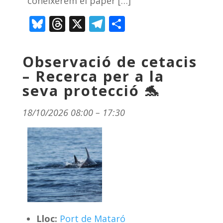
coneixerem el paper […]
Bluesky
Threads
X
Telegram
Comparteix
Observació de cetacis
– Recerca per a la
seva protecció 🐬
18/10/2026 08:00
–
17:30
Lloc:
Port de Mataró