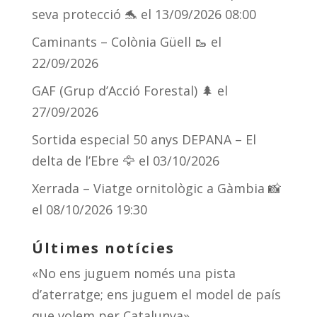
seva protecció 🐬
el 13/09/2026 08:00
Caminants – Colònia Güell 🥾
el
22/09/2026
GAF (Grup d’Acció Forestal) 🌲
el
27/09/2026
Sortida especial 50 anys DEPANA – El
delta de l’Ebre 🦅
el 03/10/2026
Xerrada – Viatge ornitològic a Gàmbia 📸
el 08/10/2026 19:30
Últimes notícies
«No ens juguem només una pista
d’aterratge; ens juguem el model de país
que volem per Catalunya»