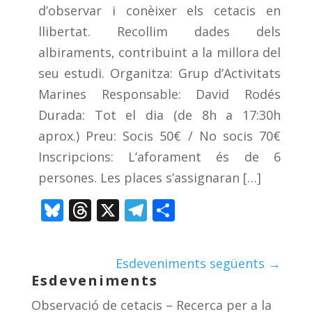
d’observar i conèixer els cetacis en
llibertat. Recollim dades dels
albiraments, contribuint a la millora del
seu estudi. Organitza: Grup d’Activitats
Marines Responsable: David Rodés
Durada: Tot el dia (de 8h a 17:30h
aprox.) Preu: Socis 50€ / No socis 70€
Inscripcions: L’aforament és de 6
persones. Les places s’assignaran […]
Bluesky
Threads
X
Telegram
Comparteix
Esdeveniments següents
→
Esdeveniments
Observació de cetacis – Recerca per a la