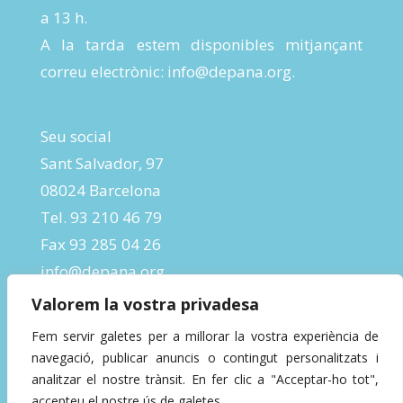
a 13 h.
A la tarda estem disponibles mitjançant
correu electrònic:
info@depana.org
.
Seu social
Sant Salvador, 97
08024 Barcelona
Tel. 93 210 46 79
Fax 93 285 04 26
info@depana.org
Valorem la vostra privadesa
Fem servir galetes per a millorar la vostra experiència de
navegació, publicar anuncis o contingut personalitzats i
analitzar el nostre trànsit. En fer clic a "Acceptar-ho tot",
accepteu el nostre ús de galetes.