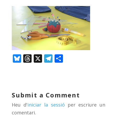
Bl
T
X
T
C
u
h
el
o
e
re
e
m
sk
a
gr
p
y
d
a
ar
Submit a Comment
s
m
te
Heu d'
iniciar la sessió
per escriure un
ix
comentari.