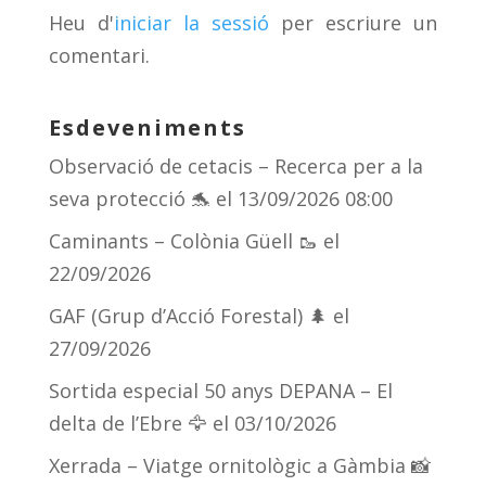
s
m
te
Heu d'
iniciar la sessió
per escriure un
ix
comentari.
Esdeveniments
Observació de cetacis – Recerca per a la
seva protecció 🐬
el 13/09/2026 08:00
Caminants – Colònia Güell 🥾
el
22/09/2026
GAF (Grup d’Acció Forestal) 🌲
el
27/09/2026
Sortida especial 50 anys DEPANA – El
delta de l’Ebre 🦅
el 03/10/2026
Xerrada – Viatge ornitològic a Gàmbia 📸