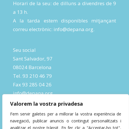
Horari de la seu: de dilluns a divendres de 9
a 13 h.
A la tarda estem disponibles mitjançant
correu electrònic:
info@depana.org
.
Seu social
Sant Salvador, 97
08024 Barcelona
Tel. 93 210 46 79
Fax 93 285 04 26
info@depana.org
Valorem la vostra privadesa
Fem servir galetes per a millorar la vostra experiència de
navegació, publicar anuncis o contingut personalitzats i
analitzar el nostre trànsit. En fer clic a "Acceptar-ho tot",