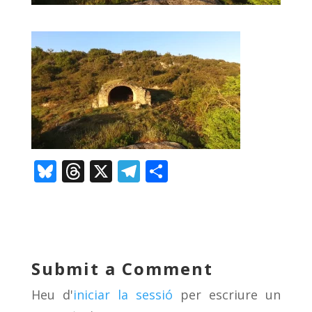
Bl
T
X
T
C
u
h
el
o
e
re
e
m
sk
a
gr
p
y
d
a
ar
Submit a Comment
s
m
te
Heu d'
iniciar la sessió
per escriure un
ix