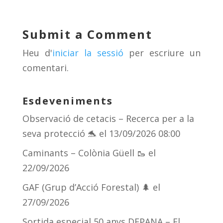
sk
a
gr
p
y
d
a
ar
Submit a Comment
s
m
te
Heu d'
iniciar la sessió
per escriure un
ix
comentari.
Esdeveniments
Observació de cetacis – Recerca per a la
seva protecció 🐬
el 13/09/2026 08:00
Caminants – Colònia Güell 🥾
el
22/09/2026
GAF (Grup d’Acció Forestal) 🌲
el
27/09/2026
Sortida especial 50 anys DEPANA – El