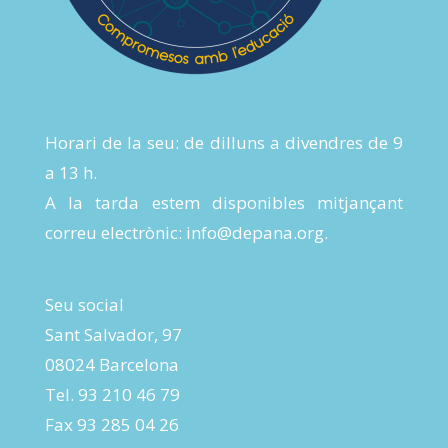
Horari de la seu: de dilluns a divendres de 9
a 13 h.
A la tarda estem disponibles mitjançant
correu electrònic:
info@depana.org
.
Seu social
Sant Salvador, 97
08024 Barcelona
Tel. 93 210 46 79
Fax 93 285 04 26