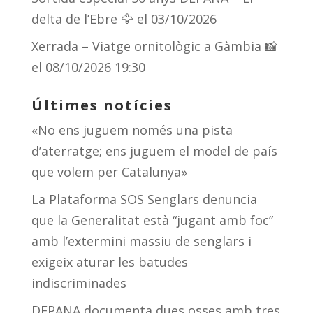
delta de l’Ebre 🦅
el 03/10/2026
Xerrada – Viatge ornitològic a Gàmbia 📸
el 08/10/2026 19:30
Últimes notícies
«No ens juguem només una pista
d’aterratge; ens juguem el model de país
que volem per Catalunya»
La Plataforma SOS Senglars denuncia
que la Generalitat està “jugant amb foc”
amb l’extermini massiu de senglars i
exigeix aturar les batudes
indiscriminades
DEPANA documenta dues osses amb tres