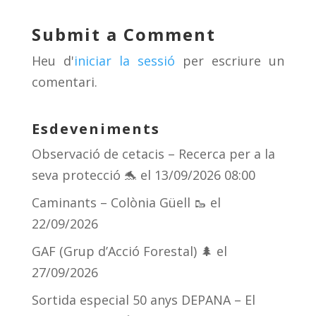
sk
a
gr
p
y
d
a
ar
Submit a Comment
s
m
te
Heu d'
iniciar la sessió
per escriure un
ix
comentari.
Esdeveniments
Observació de cetacis – Recerca per a la
seva protecció 🐬
el 13/09/2026 08:00
Caminants – Colònia Güell 🥾
el
22/09/2026
GAF (Grup d’Acció Forestal) 🌲
el
27/09/2026
Sortida especial 50 anys DEPANA – El