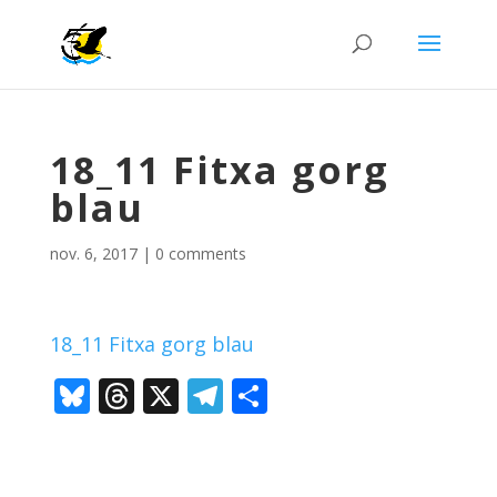
18_11 Fitxa gorg
blau
nov. 6, 2017
|
0 comments
18_11 Fitxa gorg blau
Bl
T
X
T
C
u
h
el
o
e
re
e
m