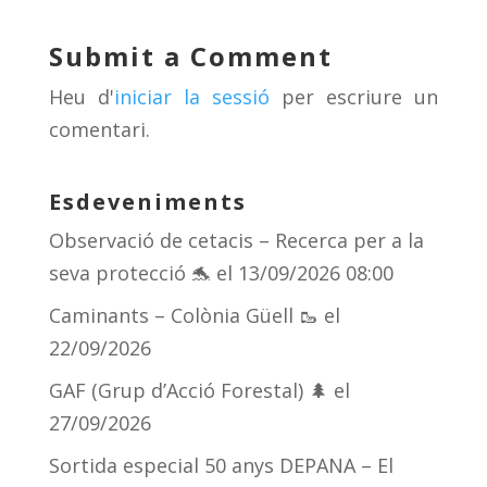
sk
a
gr
p
y
d
a
ar
Submit a Comment
s
m
te
Heu d'
iniciar la sessió
per escriure un
ix
comentari.
Esdeveniments
Observació de cetacis – Recerca per a la
seva protecció 🐬
el 13/09/2026 08:00
Caminants – Colònia Güell 🥾
el
22/09/2026
GAF (Grup d’Acció Forestal) 🌲
el
27/09/2026
Sortida especial 50 anys DEPANA – El