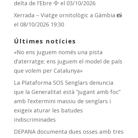
delta de l’Ebre 🦅
el 03/10/2026
Xerrada – Viatge ornitològic a Gàmbia 📸
el 08/10/2026 19:30
Últimes notícies
«No ens juguem només una pista
d’aterratge; ens juguem el model de país
que volem per Catalunya»
La Plataforma SOS Senglars denuncia
que la Generalitat està “jugant amb foc”
amb l’extermini massiu de senglars i
exigeix aturar les batudes
indiscriminades
DEPANA documenta dues osses amb tres