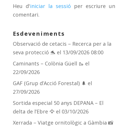
s
m
te
Heu d'
iniciar la sessió
per escriure un
ix
comentari.
Esdeveniments
Observació de cetacis – Recerca per a la
seva protecció 🐬
el 13/09/2026 08:00
Caminants – Colònia Güell 🥾
el
22/09/2026
GAF (Grup d’Acció Forestal) 🌲
el
27/09/2026
Sortida especial 50 anys DEPANA – El
delta de l’Ebre 🦅
el 03/10/2026
Xerrada – Viatge ornitològic a Gàmbia 📸